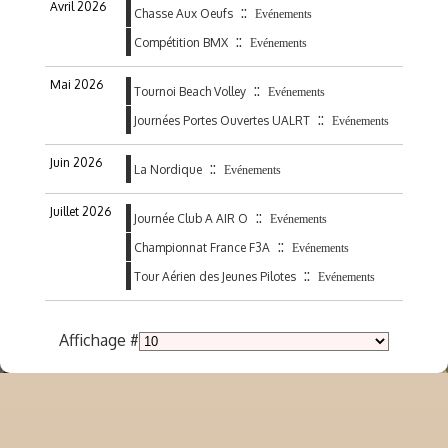
Avril 2026
::
Chasse Aux Oeufs
Evénements
::
Compétition BMX
Evénements
Mai 2026
::
Tournoi Beach Volley
Evénements
::
Journées Portes Ouvertes UALRT
Evénements
Juin 2026
::
La Nordique
Evénements
Juillet 2026
::
Journée Club A AIR O
Evénements
::
Championnat France F3A
Evénements
::
Tour Aérien des Jeunes Pilotes
Evénements
Affichage #