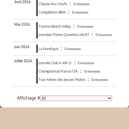
Avril 2026
::
Chasse Aux Oeufs
Evénements
::
Compétition BMX
Evénements
Mai 2026
::
Tournoi Beach Volley
Evénements
::
Journées Portes Ouvertes UALRT
Evénements
Juin 2026
::
La Nordique
Evénements
Juillet 2026
::
Journée Club A AIR O
Evénements
::
Championnat France F3A
Evénements
::
Tour Aérien des Jeunes Pilotes
Evénements
Affichage #