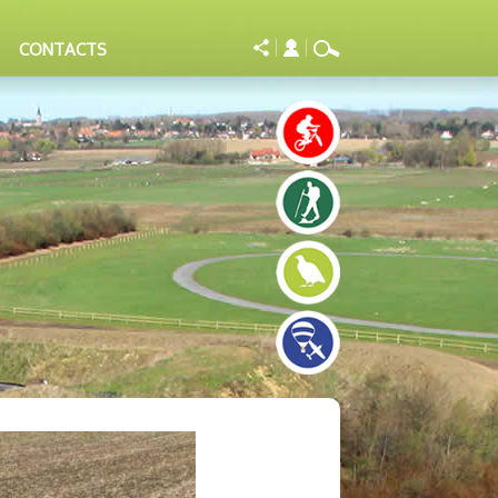
CONTACTS