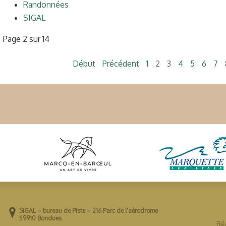
Randonnées
SIGAL
Page 2 sur 14
Début
Précédent
1
2
3
4
5
6
7
SIGAL – bureau de Piste – 216 Parc de l’aérodrome
59910 Bondues
Réa