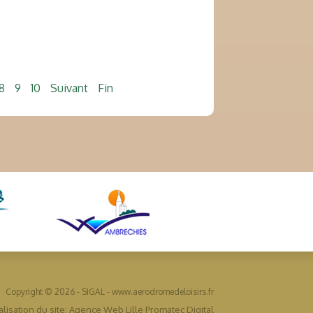
8
9
10
Suivant
Fin
Copyright © 2026 - SIGAL - www.aerodromedeloisirs.fr
lisation du site: Agence Web Lille Promatec Digital