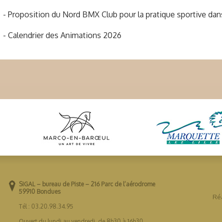
- Proposition du Nord BMX Club pour la pratique sportive dan
- Calendrier des Animations 2026
SIGAL – bureau de Piste – 216 Parc de l’aérodrome
59910 Bondues
Réa
Tél : 03.20.98.34.95
Ouvert du lundi au vendredi, de 8h30 à 16h30