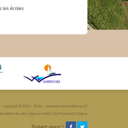
s les écoles
Copyright © 2026 - SIGAL - www.aerodromedeloisirs.fr
lisation du site: Agence Web Lille Promatec Digital