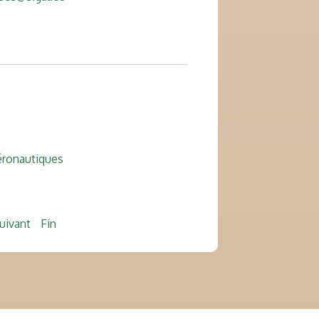
aéronautiques
uivant
Fin