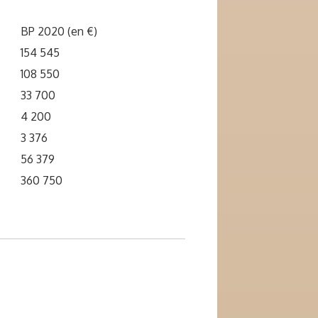
BP 2020 (en €)
154 545
108 550
33 700
4 200
3 376
56 379
360 750