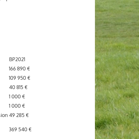
BP2021
166 890 €
109 950 €
40 815 €
1 000 €
1 000 €
sion
49 285 €
369 540 €