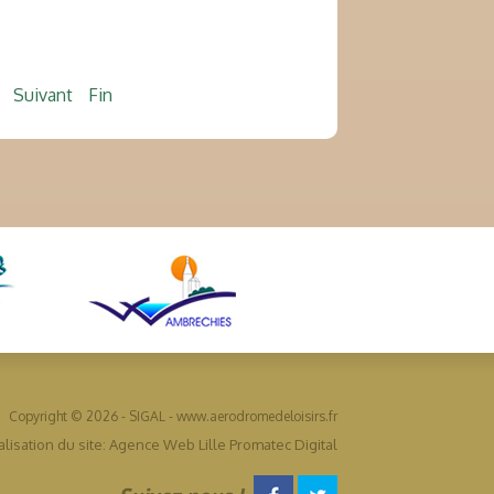
Suivant
Fin
Copyright © 2026 - SIGAL - www.aerodromedeloisirs.fr
lisation du site: Agence Web Lille Promatec Digital