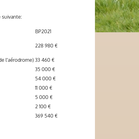
 suivante:
BP2021
228 980 €
de l'aérodrome)
33 460 €
35 000 €
54 000 €
11 000 €
5 000 €
2 100 €
369 540 €