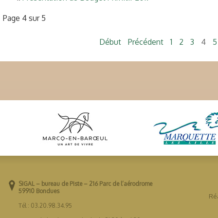
Page 4 sur 5
Début
Précédent
1
2
3
4
5
SIGAL – bureau de Piste – 216 Parc de l’aérodrome
59910 Bondues
Réa
Tél : 03.20.98.34.95