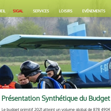
EIL
SIGAL
SERVICES
LOISIRS
EVÉNEMENTS
Présentation Synthétique du Budget 
Le budget primitif 2021 atteint un volume global de 878 490€, 